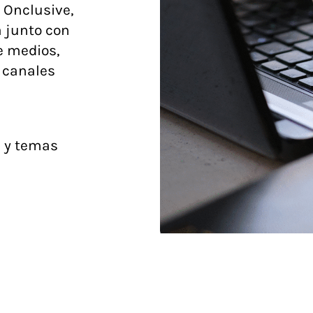
e Onclusive,
a junto con
e medios,
 canales
a y temas