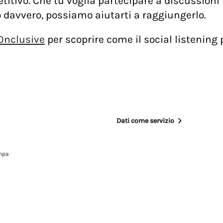
itivo. Che tu voglia partecipare a discussioni i
 davvero, possiamo aiutarti a raggiungerlo.
Onclusive
per scoprire come il social listening
Dati come servizio
mpa