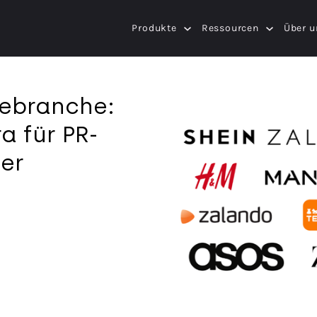
Produkte
Ressourcen
Über u
ebranche:
a für PR-
er