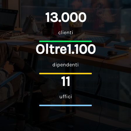
1
3
.
0
0
0
clienti
O
l
t
r
e
1
.
1
0
0
dipendenti
1
1
uffici