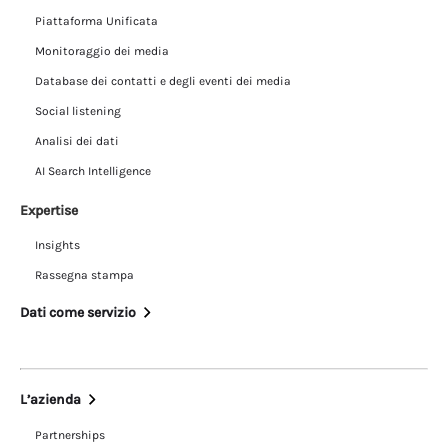
nostra attenzione alle partnership a lungo
Piattaforma Unificata
termine ci rendono una fonte affidabile di
Monitoraggio dei media
media intelligence in tutto il mondo.
Database dei contatti e degli eventi dei media
Social listening
Analisi dei dati
AI Search Intelligence
Expertise
Insights
Rassegna stampa
Dati come servizio
L’azienda
Partnerships