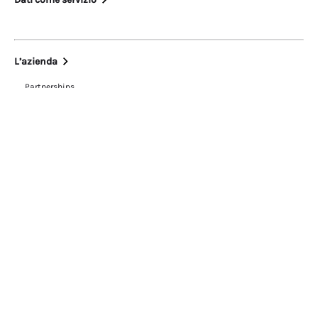
L’azienda
Partnerships
Notizie
Opportunità di lavoro
Trust Center
Contattaci
Area Legale
Informativa sui cookie
Informativa sulla privacy
Termini d’uso
Blog