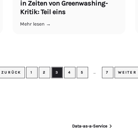
in Zeiten von Greenwashing-
Kritik: Teil eins
Mehr lesen →
 ZURÜCK
1
2
3
4
5
…
7
WEITER
Data-as-a-Service