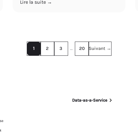
Lire la suite →
1
2
3
…
20
Suivant →
Data-as-a-Service
se
M