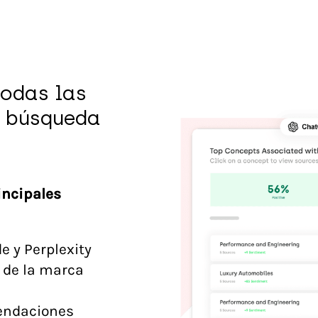
todas las
e búsqueda
incipales
e y Perplexity
 de la marca
mendaciones