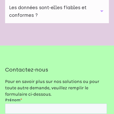
Le contenu est enrichi en 14 secondes via AI Sense,
offrant des analytics quasi instantanés pour réagir
Les données sont-elles fiables et
rapidement aux événements.
conformes ?
Oui. Toutes les analyses reposent sur des sources
standardisées et conformes au copyright, traitées
via le Global Content Hub d’Onclusive pour garantir
cohérence et précision.
Contactez-nous
Pour en savoir plus sur nos solutions ou pour
toute autre demande, veuillez remplir le
formulaire ci-dessous.