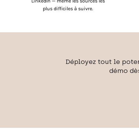
LinkedIn — même les sources les
plus difficiles à suivre.
Déployez tout le pote
démo dès