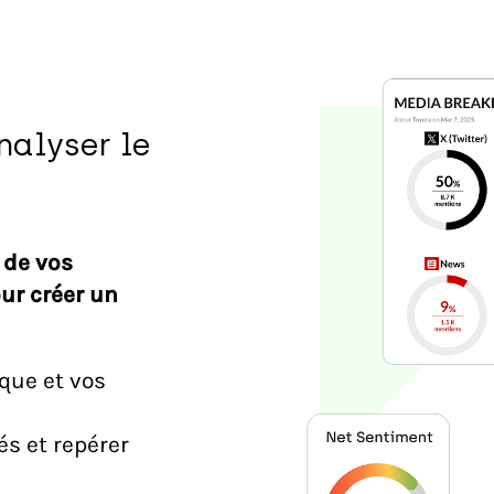
nalyser le
 de vos
ur créer un
rque et vos
és et repérer