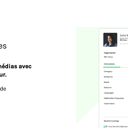
es
médias avec
ur.
nde