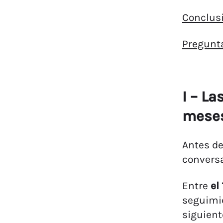
Conclusi
Pregunta
I – L
meses
Antes de
convers
Entre
el
seguimie
siguient