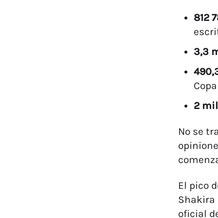
812 
escri
3,3 
490,3
Copa
2 mi
No se tr
opinione
comenza
El pico 
Shakira 
oficial 