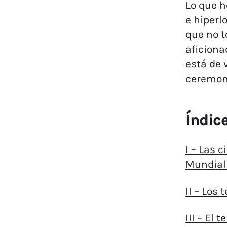
Lo que h
e hiperl
que no t
aficiona
está de 
ceremoni
Índic
I – Las 
Mundial
II – Los
III – El