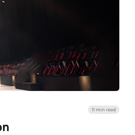
11 min read
on