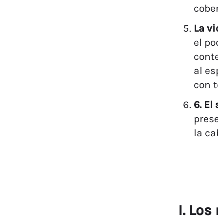
cobe
La vi
el po
conte
al es
con t
6. El
pres
la ca
I. Lo