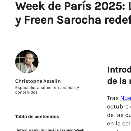
Week de París 2025:
y Freen Sarocha rede
Intro
de la
Christophe Asselin
Especialista sénior en análisis y
contenidos
Tras
Nue
octubre 
de las c
Tabla de contenidos
en la ca
Introducción: Por qué la Fashion Week