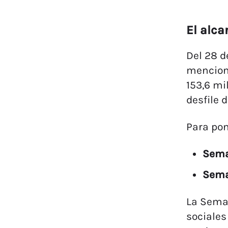
El alca
Del 28 d
mencione
153,6 mi
desfile d
Para pon
Sema
Sema
La Seman
sociales