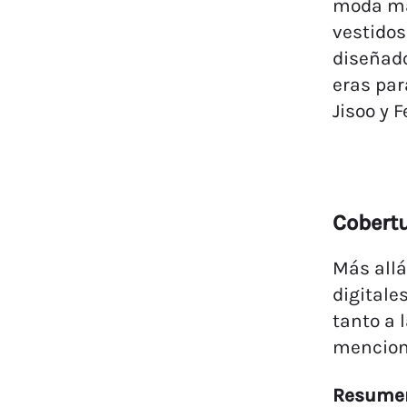
moda má
vestidos
diseñad
eras par
Jisoo y F
Cobertu
Más allá
digitale
tanto a 
mencion
Resumen