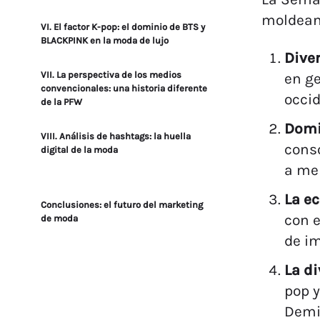
moldeand
VI. El factor K-pop: el dominio de BTS y
BLACKPINK en la moda de lujo
Diver
VII. La perspectiva de los medios
en ge
convencionales: una historia diferente
occid
de la PFW
Domin
VIII. Análisis de hashtags: la huella
conso
digital de la moda
a men
La e
Conclusiones: el futuro del marketing
con e
de moda
de im
La di
pop y
Demi