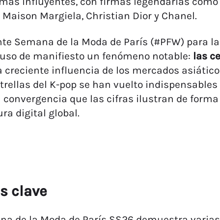
más influyentes, con firmas legendarias como 
, Maison Margiela, Christian Dior y Chanel.
nte Semana de la Moda de París (#PFW) para l
puso de manifiesto un fenómeno notable:
las c
la creciente influencia de los mercados asiático
trellas del K-pop se han vuelto indispensables
a convergencia que las cifras ilustran de form
ura digital global.
s clave
a de la Moda de París SS26 demuestra varias