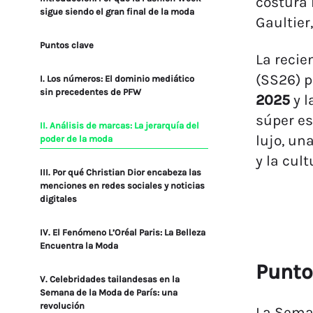
costura 
sigue siendo el gran final de la moda
Gaultier
Puntos clave
La recie
(SS26) 
I. Los números: El dominio mediático
sin precedentes de PFW
2025
y 
súper es
II. Análisis de marcas: La jerarquía del
lujo, un
poder de la moda
y la cult
III. Por qué Christian Dior encabeza las
menciones en redes sociales y noticias
digitales
IV. El Fenómeno L’Oréal Paris: La Belleza
Encuentra la Moda
Punto
V. Celebridades tailandesas en la
Semana de la Moda de París: una
revolución
La Seman