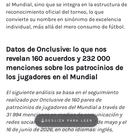
al Mundial, sino que se integra en la estructura de
reconocimiento oficial del torneo, lo que
convierte su nombre en sinónimo de excelencia
individual, más allá del mero consumo de fútbol.
Datos de Onclusive: lo que nos
revelan 160 acuerdos y 232 000
menciones sobre los patrocinios de
los jugadores en el Mundial
El siguiente análisis se basa en el seguimiento
realizado por Onclusive de 160 pares de
patrocinios de jugadores del Mundial a través de
31 994 menciones en medios de comunicación y
DESLIZA PARA LEER
redes sociales, recopiladas entre el 17 de mayo y el
16 de junio de 2026, en ocho idiomas: inglés,