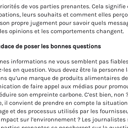
priorités de vos parties prenantes. Cela signifie
ations, leurs souhaits et comment elles perçoi
à son propre jugement pour savoir quels messa
– les opinions et les comportements changent.
udace de poser les bonnes questions
ines informations ne vous semblent pas fiable
-les en question. Vous devez être la personne la
ns qu’une marque de produits alimentaires d
ation de faire appel aux médias pour promouvo
réduire son empreinte carbone. C’est bien, non ? 
 il convient de prendre en compte la situation
age et des processus utilisés par les fournisseur
 impact sur l’environnement ? Les journalistes
 parties prenantes se pencheront sur la questi