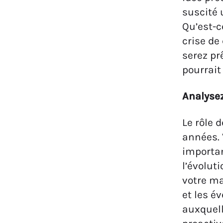
suscité 
Qu’est-c
crise de
serez pr
pourrait
Analysez
Le rôle 
années. 
importan
l’évolut
votre ma
et les é
auxquell