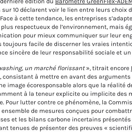
 dernière édition du
Baromètre GreenFlex-ADE
 sur 10 déclarent voir le lien entre leurs choix
 Face à cette tendance, les entreprises s’adapt
 plus respectueux de l’environnement, mais é
cation pour mieux communiquer sur leur enga
s toujours facile de discerner les vraies intent
ce sincère de leur responsabilité sociale et 
ashing, un marché florissant
», titrait encore
, consistant à mettre en avant des arguments 
ne image écoresponsable alors que la réalité d
amment à la teneur explicite ou implicite des 
. Pour lutter contre ce phénomène, la Commis
 ensemble de mesures conçues pour combattre 
es et les bilans carbone incertains présentés p
nt tenues de présenter des preuves « scientifi