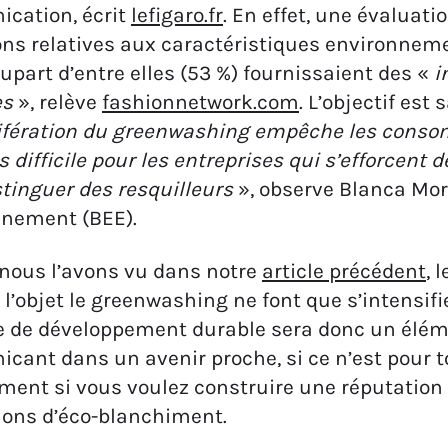
cation, écrit
lefigaro.fr
. En effet, une évaluat
ons relatives aux caractéristiques environneme
lupart d’entre elles (53 %) fournissaient des «
i
es
», relève
fashionnetwork.com
. L’objectif est
lifération du greenwashing empêche les consom
s difficile pour les entreprises qui s’efforcent
stinguer des resquilleurs
», observe Blanca Mor
nnement (BEE).
ous l’avons vu dans notre
article précédent
, 
t l’objet le greenwashing ne font que s’intensif
e de développement durable sera donc un éléme
ant dans un avenir proche, si ce n’est pour to
ment si vous voulez construire une réputation 
ions d’éco-blanchiment.