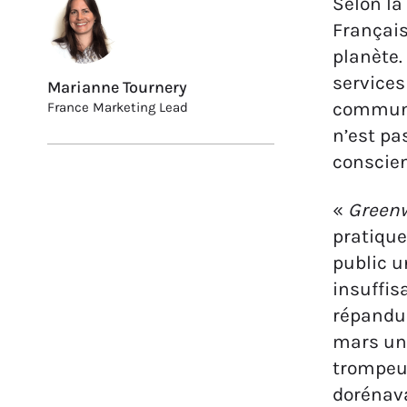
Selon la
Français
planète.
services
Marianne Tournery
communi
France Marketing Lead
n’est pa
conscien
«
Greenw
pratique
public u
insuffis
répandue
mars un
trompeus
dorénava