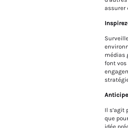
assurer 
Inspirez
Surveill
environ
médias g
font vos
engageme
stratég
Anticipe
Il s’agit
que pour
idée pré