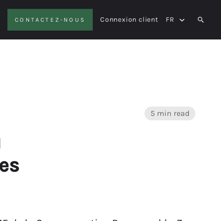
Connexion client
FR
CONTACTEZ-NOUS
SEAR
5 min read
u
tes