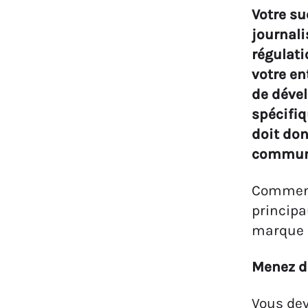
Votre su
journali
régulati
votre en
de dével
spécifiq
doit don
communi
Comment
principa
marque e
Menez d
Vous dev