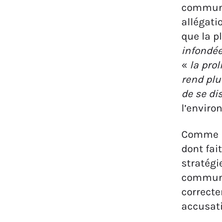
communi
allégati
que la p
infondé
«
la pro
rend plu
de se di
l’enviro
Comme n
dont fai
stratégi
communic
correcte
accusat