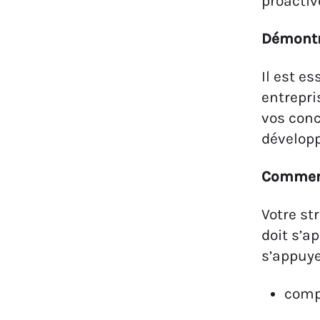
proactiv
Démontr
Il est e
entrepri
vos conc
développ
Comment
Votre st
doit s’a
s’appuye
compr