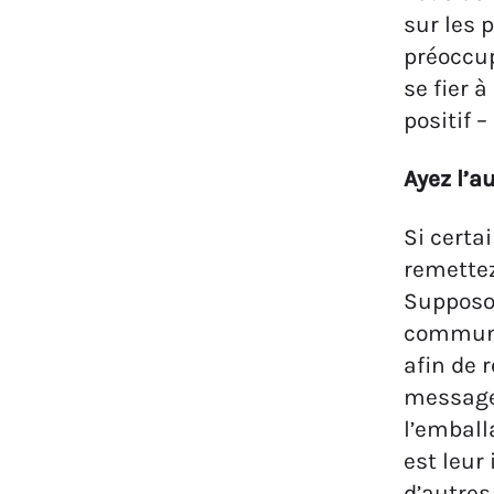
sur les 
préoccup
se fier 
positif 
Ayez l’a
Si certa
remettez
Supposo
communic
afin de 
message,
l’emball
est leur
d’autres