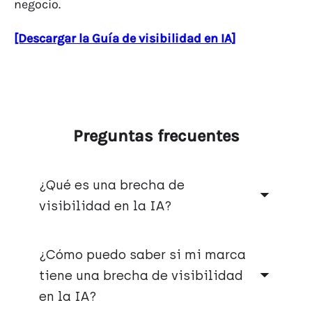
negocio.
[Descargar la Guía de visibilidad en IA]
Preguntas frecuentes
¿Qué es una brecha de
visibilidad en la IA?
Hay cuatro tipos distintos. Una brecha de
presencia significa que tu marca no aparece
¿Cómo puedo saber si mi marca
en absoluto en las consultas que importan.
tiene una brecha de visibilidad
Una brecha de posicionamiento significa que
en la IA?
apareces, pero que se recomienda más a la
competencia. Una brecha narrativa significa