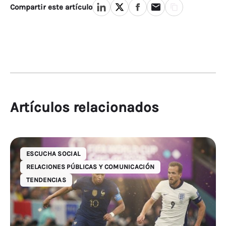
fuentes, o centrarte en la difusión en los
Compartir este artículo
medios cuando tienes una brecha narrativa,
no servirá de nada.
La Guía de visibilidad
de la
IA te ofrece un marco estructurado para
medir tu visibilidad de la IA, diagnosticar qué
la impulsa y demostrar el impacto en tu
negocio.
Artículos relacionados
ESCUCHA SOCIAL
RELACIONES PÚBLICAS Y COMUNICACIÓN
TENDENCIAS