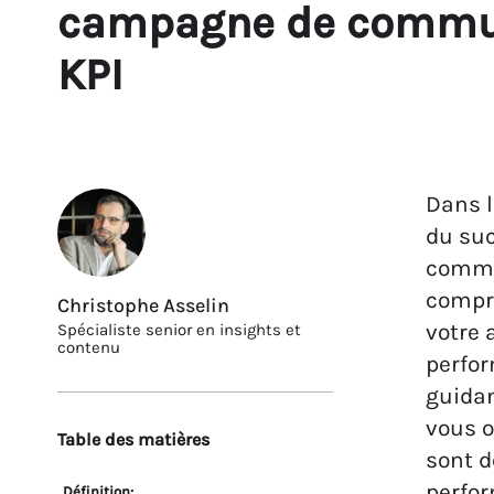
campagne de communi
KPI
Dans l
du su
commu
compre
Christophe Asselin
votre 
Spécialiste senior en insights et
contenu
perfor
guidan
vous o
Table des matières
sont d
perfor
Définition: