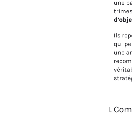
une b
trimes
d’obje
Ils re
qui pe
une an
recom
vérita
straté
I. Co