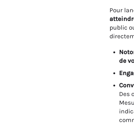
Pour la
atteindr
public o
directem
Noto
de vo
Enga
Conv
Des o
Mesur
indic
comm