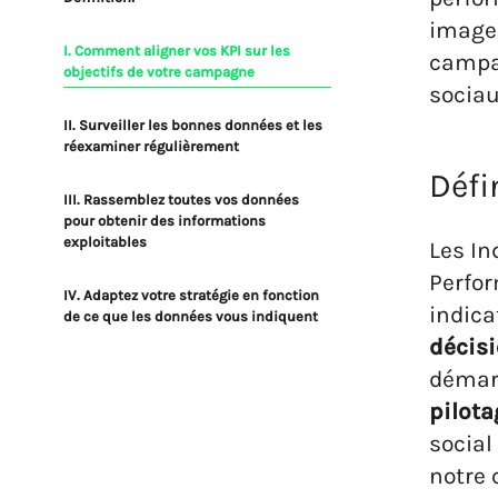
image 
I. Comment aligner vos KPI sur les
campag
objectifs de votre campagne
sociau
II. Surveiller les bonnes données et les
réexaminer régulièrement
Défi
III. Rassemblez toutes vos données
pour obtenir des informations
exploitables
Les In
Perfor
IV. Adaptez votre stratégie en fonction
indic
de ce que les données vous indiquent
décisi
démarc
pilot
socia
notre 