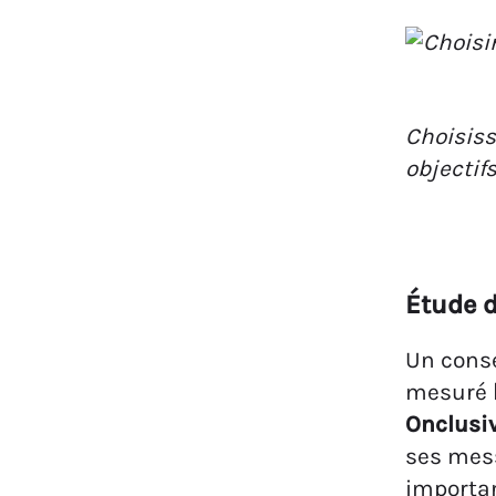
Choisiss
objectif
Étude d
Un conse
mesuré
Onclusiv
ses mess
importan