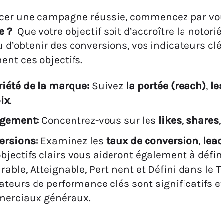
ncer une campagne réussie, commencez par v
e ?
Que votre objectif soit d’accroître la notor
u d’obtenir des conversions, vos indicateurs cl
ent ces objectifs.
riété de la marque:
Suivez
la portée (reach)
,
le
ix
.
gement:
Concentrez-vous sur les
likes
,
shares
ersions:
Examinez les
taux de conversion
,
lea
bjectifs clairs vous aideront également à défin
able, Atteignable, Pertinent et Défini dans le 
ateurs de performance clés sont significatifs e
erciaux généraux.