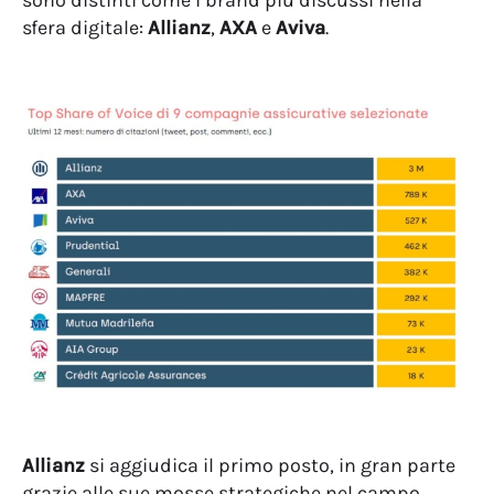
sono distinti come i brand più discussi nella
sfera digitale:
Allianz
,
AXA
e
Aviva
.
Allianz
si aggiudica il primo posto, in gran parte
grazie alle sue mosse strategiche nel campo