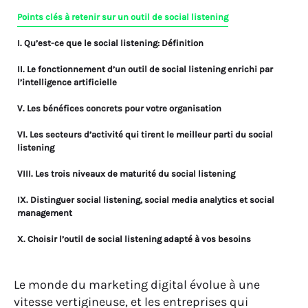
Points clés à retenir sur un outil de social listening
I. Qu’est-ce que le social listening: Définition
II. Le fonctionnement d’un outil de social listening enrichi par
l’intelligence artificielle
V. Les bénéfices concrets pour votre organisation
VI. Les secteurs d’activité qui tirent le meilleur parti du social
listening
VIII. Les trois niveaux de maturité du social listening
IX. Distinguer social listening, social media analytics et social
management
X. Choisir l’outil de social listening adapté à vos besoins
XI. Les indicateurs clés à suivre avec votre outil de social
listening
Le monde du marketing digital évolue à une
vitesse vertigineuse, et les entreprises qui
XII. Quels sont les meilleurs outils de social listening du marché