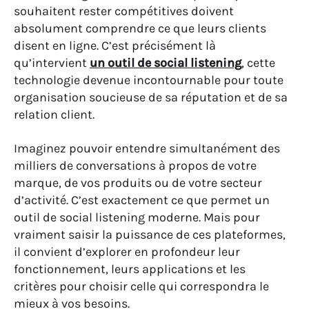
souhaitent rester compétitives doivent
?
absolument comprendre ce que leurs clients
XIII. Des exemples concrets d’utilisation d’outils de social
disent en ligne. C’est précisément là
listening
qu’intervient
un outil de social listening
, cette
Conclusion et perspectives d’avenir du Social Listening
technologie devenue incontournable pour toute
organisation soucieuse de sa réputation et de sa
FAQ: Questions sur les outils de social listening
relation client.
Imaginez pouvoir entendre simultanément des
milliers de conversations à propos de votre
marque, de vos produits ou de votre secteur
d’activité. C’est exactement ce que permet un
outil de social listening moderne. Mais pour
vraiment saisir la puissance de ces plateformes,
il convient d’explorer en profondeur leur
fonctionnement, leurs applications et les
critères pour choisir celle qui correspondra le
mieux à vos besoins.