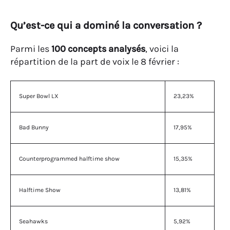
Qu’est-ce qui a dominé la conversation ?
Parmi les
100 concepts analysés
, voici la
répartition de la part de voix le 8 février :
Super Bowl LX
23,23%
Bad Bunny
17,95%
Counterprogrammed halftime show
15,35%
Halftime Show
13,81%
Seahawks
5,92%