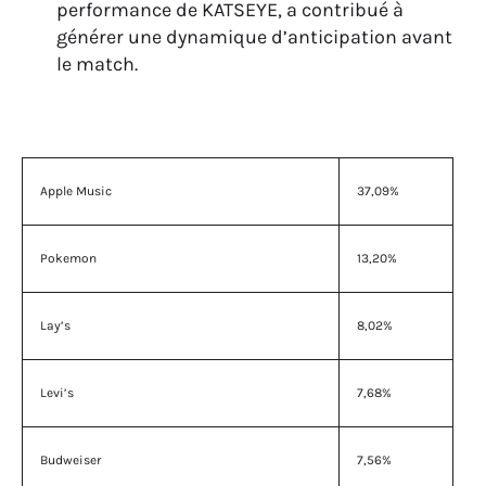
performance de KATSEYE, a contribué à
générer une dynamique d’anticipation avant
le match.
Apple Music
37,09%
Pokemon
13,20%
Lay’s
8,02%
Levi’s
7,68%
Budweiser
7,56%