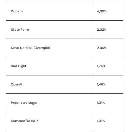
Dunkin’
4,00%
State Farm
2,32%
Novo Nordisk (Ozempic)
2,06%
Bud Light
1,74%
OpenAI
1,46%
Pepsi zero sugar
1,31%
Comcast/XFINITY
1,31%