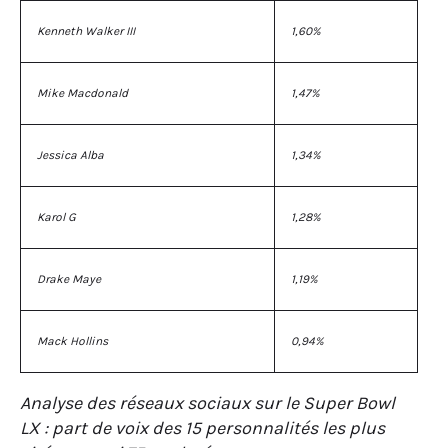
Kenneth Walker III
1,60%
Mike Macdonald
1,47%
Jessica Alba
1,34%
Karol G
1,28%
Drake Maye
1,19%
Mack Hollins
0,94%
Analyse des réseaux sociaux sur le Super Bowl
LX : part de voix des 15 personnalités les plus