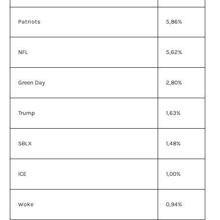
Patriots
5,86%
NFL
5,62%
Green Day
2,80%
Trump
1,63%
SBLX
1,48%
ICE
1,00%
Woke
0,94%