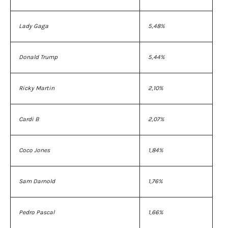
Lady Gaga
5,48%
Donald Trump
5,44%
Ricky Martin
2,10%
Cardi B
2,07%
Coco Jones
1,84%
Sam Darnold
1,76%
Pedro Pascal
1,66%