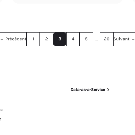
← Précédent
1
2
3
4
5
…
20
Suivant 
Data-as-a-Service
se
M